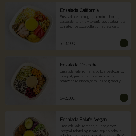
Ensalada California
Ensalada de lechugas, salmón al horno, 
cascos de naranja y toronja, aguacate, maíz, 
tomate, huevo, cebolla y vinagreta de 
cúrcuma.(gluten free).
$53.500
Ensalada Cosecha
Ensalada kale, romana, pollo al pesto, arroz 
integral, quinoa, camote, remolacha, 
manzana rostizada, semillas de girasol y 
vinagreta balsámica.
$42.000
Ensalada Falafel Vegan
Ensalada kale, romana, quinoa, arroz 
integral, falafel, aguacate, pepino, cebolla 
roja, tomate, repollo morado, casco de limón, 