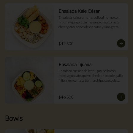
Ensalada Kale César
Ensalada kale, romana, pollo al horno con 
limón y ajonjolí, parmesano crisp, tomate 
cherry, croutones de ciabatta y vinagreta 
césar.
$42.500
Ensalada Tijuana
Ensalada mezcla de lechugas, pollo con 
mole, aguacate, queso cheddar, pico de gallo, 
frijol negro, maíz, tortilla chips, casco de 
limón y vinagreta de cilantro ahumada.
$46.500
Bowls