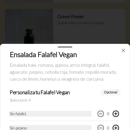
Green Power
Jugo de kales con piña y jengibre
$8.500
Ensalada Falafel Vegan
Ensalada kale, romana, quinoa, arroz integral, falafel,
Orange Bunny
aguacate, pepino, cebolla roja, tomate, repollo morado,
Jugo de zanahoria con naranja, cúrcuma y 
casco de limón, hummus y vinagreta de cúrcuma.
jengibre
Personaliza tu Falafel Vegan
Opcional
Seleccione 4
$8.500
Sin falafel,
0
Sin pepino
0