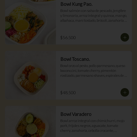
Bowl Kung Pao.
Bowl salmón con salsa de pescado, jengibre 
y limonaria, arroz integral y quinoa, mango, 
albahaca, maní tostado, brócoli, zanahoria y 
vinagreta de miel y limón.
$56.500
Bowl Toscano.
Bowl orzo al pesto, pollo parmesano, queso 
boconccini, tomate cherry, pimentón 
rostizado, parmesano shaves, espirales de 
zucchini y vinagreta napolitana.
$48.500
Bowl Varadero
Bowl arroz integral con chimichurri, mojo 
pork, frijoles negros, aguacate, tomate 
cherry, zanahoria, cebolla crocante, 
maduritos, maíz y salsa mojo cubano.