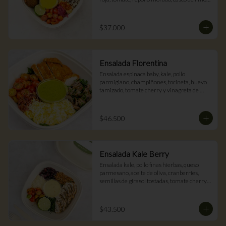
hummus y vinagreta de cúrcuma.
$37.000
Ensalada Florentina
Ensalada espinaca baby, kale, pollo 
parmigiano, champiñones, tocineta, huevo 
tamizado, tomate cherry y vinagreta de 
albahaca.
$46.500
Ensalada Kale Berry
Ensalada kale, pollo finas hierbas, queso 
parmesano, aceite de oliva, cranberries, 
semillas de girasol tostadas, tomate cherry y 
vinagreta de ajonjolí.
$43.500