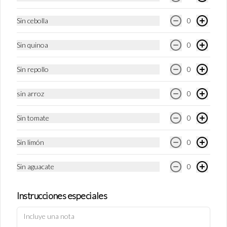
Sin cebolla
0
Sin quinoa
0
Sin repollo
0
Conócenos
sin arroz
0
Escríbenos
Términos y condiciones
Sin tomate
0
Política de privacidad
Sin limón
0
Redes sociales
Sin aguacate
0
Instagram
Instrucciones especiales
Mi cuenta
Pedir