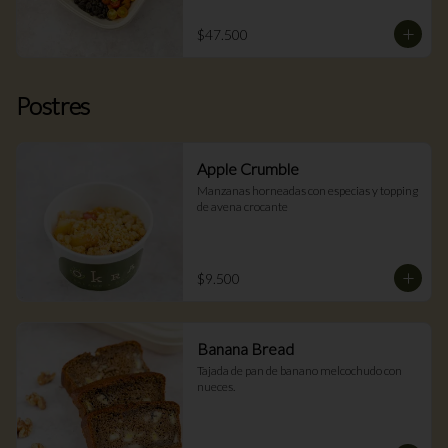
$47.500
Postres
Apple Crumble
Manzanas horneadas con especias y topping 
de avena crocante
$9.500
Banana Bread
Tajada de pan de banano melcochudo con 
nueces.